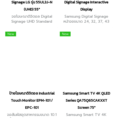
Signage LG รุ่น 55UL3J-N
Digital Signage Interactive
(UHD) 55"
Display
จอโฆษณาดิจิตอล Digital
Samsung Digital Signage
Signage UHD Standard
หน้าจอขนาด 24, 32, 37, 43
Signage หน้าจอขนาด 55 นิ้ว
นิ้ว Interactive Display ให้ภาพ
ความละเอียด 3840x2160
คมชัดแม้อยู่ในที่แสงมาก ทนทาน
New
New
(UHD) มาพร้อมกับลำโพงในตัว
เปิดใช้งานได้ต่อเนื่อง 24
จอเพรียวบาง 57.7mm.
ชั่วโมง
ป้ายโฆษณาดิจิตอล Industrial
Samsung Smart TV 4K QLED
Touch Monitor EPM-101 /
Series QA75Q65CAKXXT
EPC-101
Screen 75"
จอสัมผัสอุตสาหกรรมขนาด 10.1
Samsung Smart TV 4K