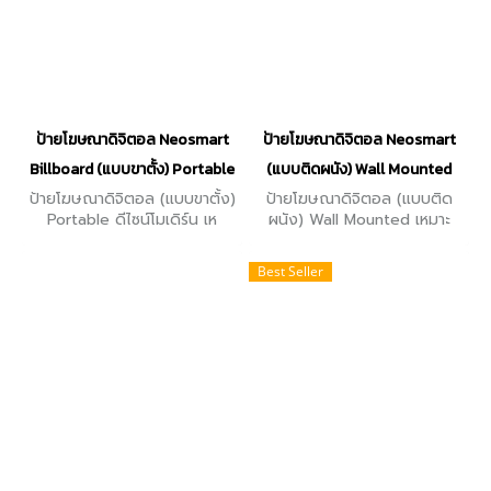
ป้ายโฆษณาดิจิตอล Neosmart
ป้ายโฆษณาดิจิตอล Neosmart
Billboard (แบบขาตั้ง) Portable
(แบบติดผนัง) Wall Mounted
ป้ายโฆษณาดิจิตอล (แบบขาตั้ง)
ป้ายโฆษณาดิจิตอล (แบบติด
Portable ดีไซน์โมเดิร์น เห
ผนัง) Wall Mounted เหมาะ
มาะสําหรับกลุ่มลูกค้า ธุรกิจคาเฟ,
สำหรับใช้โฆษณาติดพื้นที่จํากัด
ร้านเบเกอรี่ รีสอร์ท, งานจัด
มีอุปกรณ์เสริมทําเป็น directory
Best Seller
เลี้ยง งานออกบูธแสดงสินค้า
หน้าจอมีหลายขนาด 15.5-98 นิ้ว