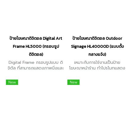
ป้ายโฆษณาดิจิตอล Digital Art
ป้ายโฆษณาดิจิตอล Outdoor
Frame HL5000 (กรอบรูป
Signage HL4000OD (แบบตั้ง
ดิจิตอล)
กลางแจ้ง)
Digital Frame กรอบรูปแบบ ดิ
เหมาะกับการใช้งานเป็นป้าย
จิตัล ที่สามารถแสดงภาพนิ่งและ
โฆษณาหน้าร้าน ทำโปรโมทแสดง
ภาพเคลื่อนไหว เหมาะกับ
โปรโมทชั่น ป้ายแสดงโฆษณา
นิทรรศการ และพิพิธภัณฑ์ หอ
หน้าห้าง ป้ายรถเมล์ ห้างสรรพ
New
New
ศิลป์ มีขนาดหน้าจอ ตั้งแต่ 32"
สินค้า ติดตั้งใช้งานชนิดแบบ
/ 43" / 49"
Outdoor จอ 55"