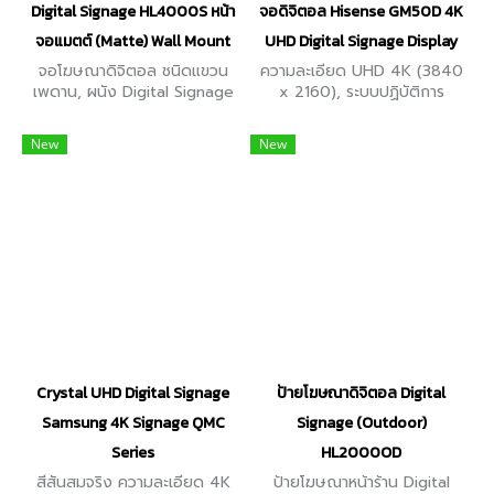
Digital Signage HL4000S หน้า
จอดิจิตอล Hisense GM50D 4K
จอแมตต์ (Matte) Wall Mount
UHD Digital Signage Display
จอโฆษณาดิจิตอล ชนิดแขวน
ความละเอียด UHD 4K (3840
เพดาน, ผนัง Digital Signage
x 2160), ระบบปฏิบัติการ
หน้าจอแมตต์ (Matte) ป้องกัน
Android 11, ความสว่าง 500
เงาสะท้อน ความสว่าง 500
nits แชร์หน้าจอแบบไร้สายในตัว,
New
New
nits. Indoor มีขนาดหน้าจอ
18/7 Duty Cycle | Portrait &
หลายขนาด
Landscape
Crystal UHD Digital Signage
ป้ายโฆษณาดิจิตอล Digital
Samsung 4K Signage QMC
Signage (Outdoor)
Series
HL2000OD
สีสันสมจริง ความละเอียด 4K
ป้ายโฆษณาหน้าร้าน Digital