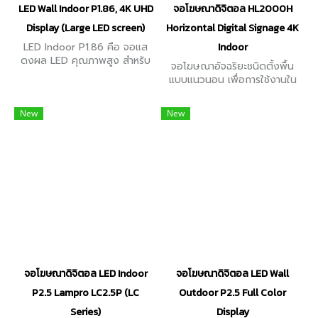
LED Wall Indoor P1.86, 4K UHD
จอโฆษณาดิจิตอล HL2000H
Display (Large LED screen)
Horizontal Digital Signage 4K
LED Indoor P1.86 คือ จอแส
Indoor
ดงผล LED คุณภาพสูง สำหรับ
จอโฆษณาอัจฉริยะชนิดตั้งพื้น
ใช้งานภายในอาคารที่มีระยะห่าง
แบบแนวนอน เพื่อการใช้งานใน
ระหว่างจุดพิกเซล (Pixel Pitch)
อาคาร (Indoor) มีหลากหลาย
เพียง 1.86 มิลลิเมตร ความ
ขนาดให้เลือก ตั้งแต่ 43" / 49"
New
ละเอียดภาพสูง
New
/ 55" / 65" / 75" / 86" / 98"
จอโฆษณาดิจิตอล LED Indoor
จอโฆษณาดิจิตอล LED Wall
P2.5 Lampro LC2.5P (LC
Outdoor P2.5 Full Color
Series)
Display