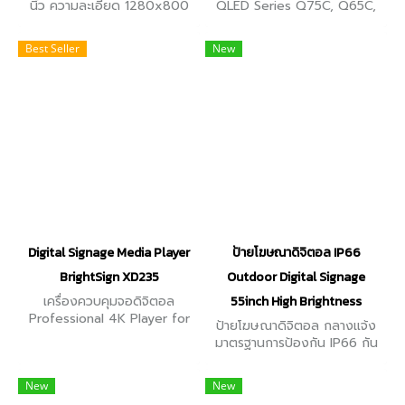
นิ้ว ความละเอียด 1280x800
QLED Series Q75C, Q65C,
ในอัตราส่วน 16:10 สามารถ
Q65CA (ปี 2023) สีสดสมจริง
แสดงโฆษณาได้ทั้ง วิดีโอ
ด้วยเทคโนโลยี 100% Color
Best Seller
New
รูปภาพ และข้อความ ให้ดึงดูด
Volume Quantum Dot ตัว
และน่าสนใจมากขึ้น
เครื่องบาง สวยงาม ประหยัดพื้น
Digital Signage Media Player
ป้ายโฆษณาดิจิตอล IP66
BrightSign XD235
Outdoor Digital Signage
เครื่องควบคุมจอดิจิตอล
55inch High Brightness
Professional 4K Player for
ป้ายโฆษณาดิจิตอล กลางแจ้ง
Enterprise + Experiences,
มาตรฐานการป้องกัน IP66 กัน
Standard I/O + 64GB Micro
น้ำ กันฝุ่น ทนแดด ทนฝน ใช้เป็น
SD สร้างป้ายโฆษณา / ป้าย
สื่อโฆษณา, ป้ายแนะนำสินค้า,
New
ประชาสัมพันธ์
New
ป้ายโฆษณาหน้าร้าน, อื่นๆ หน้า