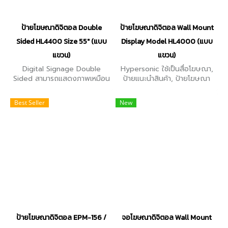
ป้ายโฆษณาดิจิตอล Double
ป้ายโฆษณาดิจิตอล Wall Mount
Sided HL4400 Size 55" (แบบ
Display Model HL4000 (แบบ
แขวน)
แขวน)
Digital Signage Double
Hypersonic ใช้เป็นสื่อโฆษณา,
Sided สามารถแสดงภาพเหมือน
ป้ายแนะนำสินค้า, ป้ายโฆษณา
กันทั้ง 2 ด้าน ใช้งานเป็นป้าย
หน้าร้าน, อื่นๆ มีขนาดหน้าจอ
โฆษณา, งานแสดงสินค้า, ในร้าน
ตั้งแต่ 132" / 43" / 49" / 55"
Best Seller
New
ค้า และติดตั้งในห้างสรรพสินค้า
/ 65" หน้าจอกระจกกันกระแทก
หน้าจอ 55 นิ้ว
ป้ายโฆษณาดิจิตอล EPM-156 /
จอโฆษณาดิจิตอล Wall Mount