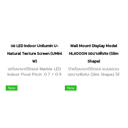
จอ LED Indoor Unilumin U-
Wall Mount Display Model
Natural Texture Screen (UMini
HL4000N จอบางพิเศษ (Slim
W)
Shape)
จอโฆษณาดิจิตอล Marble LED
ป้ายโฆษณาดิจิตอล แบบแขวน
Indoor Pixel Pitch: 0.7 / 0.9
จอบางพิเศษ (Slim Shape) ใช้
/ 1.2 / 1.5 / 1.8 mm ผสานลาย
เป็นสื่อโฆษณาต่างๆ มีขนาดหน้า
วัสดุ เช่น ไม้ หินอ่อน เข้ากับจอ
จอ ตั้งแต่ 32" / 43" / 50" /
New
New
LED ทำให้กลมกลืนกับสภาพ
55" / 65" / 75" / 85" / 98"
แวดล้อม