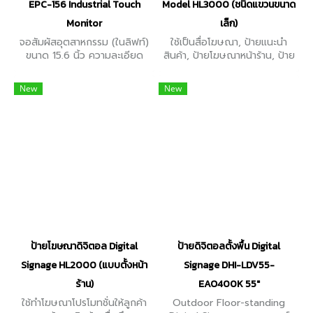
EPC-156 Industrial Touch
Model HL3000 (ชนิดแขวนขนาด
Monitor
เล็ก)
จอสัมผัสอุตสาหกรรม (ในลิฟท์)
ใช้เป็นสื่อโฆษณา, ป้ายแนะนำ
ขนาด 15.6 นิ้ว ความละเอียด
สินค้า, ป้ายโฆษณาหน้าร้าน, ป้าย
Full HD 1920x1080 ใน
โฆษณาในลิฟท์ อื่นๆ ขนาดหน้า
อัตราส่วน 16:9 แสดงวิดีโอ,
จอ ตั้งแต่ 10.1" / 13.3" / 18.5"
New
New
รูปภาพ และข้อความ ที่อ่านง่าย
/ 21.5" / 24" / 27" จอกระจก
ด้วยมุมมองภาพกว้าง 170°
กันกระแทก
ป้ายโฆษณาดิจิตอล Digital
ป้ายดิจิตอลตั้งพื้น Digital
Signage HL2000 (แบบตั้งหน้า
Signage DHI-LDV55-
ร้าน)
EAO400K 55"
ใช้ทำโฆษณาโปรโมทชั่นให้ลูกค้า
Outdoor Floor-standing