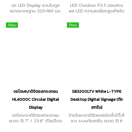
จอ LED Display แบบโมดูล
LED Outdoor P2.5 จอแสดง
ขนาดมาตรฐาน 320×160 มม.
ผล LED ความละเอียดสูงสำหรับ
ความสว่าง 450-500 cd/m²
ใช้งานกลางแจ้ง เหมาะสำหรับ
และคอนทราสต์ 5000:1 รองรับ
ป้ายโฆษณาดิจิทัลคุณภาพสูง,
New
New
รีเฟรชเรตสูงถึง 7680Hz
เวทีกลางแจ้ง, ผนังอาคารที่
ต้องการความพรีเมียม
จอโฆษณาดิจิตอลทรงกลม
SB3200LTV White L-TYPE
HL4000C Circular Digital
Desktop Digital Signage (ทัช
Display
สกรีน)
จอโฆษณาดิจิตอลทรงกลม
ป้ายโฆษณาดิจิตอลชนิดตั้งโต๊ะสี
ขนาด 15.7" / 23.6" ดีไซน์โดด
ขาว ระบบทัชสกรีน ขนาด 15.6
เด่น เหมาะสำหรับงานโฆษณา
นิ้ว ความสว่าง 450 nits