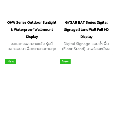
OHW Series Outdoor Sunlight
GYGAR EAT Series Digital
& Waterproof Wallmount
Signage Stand Wall Full HD
Display
Display
จอแสดงผลกลางแจ้ง รุ่นนี้
Digital Signage แบบตั้งพื้น
ออกแบบมาเพื่อความทนทานทุก
(Floor Stand) มาพร้อมหน้าจอ
สภาพอากาศ ด้วยโครงสร้าง
Full HD ขนาด 43, 49, 55, 65
เหล็กแข็งแรง ความสว่างสูงถึง
นิ้ว รองรับระบบปฏิบัติการ
New
New
2,500 nits ขนาดหน้าจอ 32,
Android และเชื่อมต่อผ่าน Wi-
46, 55, 65 นิ้ว
Fi หรือ LAN