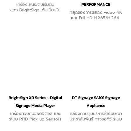
เครื่องเล่นระดับเริ่มต้น
PERFORMANCE
ของ BrightSign เต็มเปี่ยมไป
ที่สุดของการแสดง video 4K
ด้วยความสามารถในรูปแบบ
และ Full HD H.265/H.264
กะทัดรัด
แสดงผลคุณภาพสูงด้วย
เทคโนโลยี Dolby Vision
BrightSign XD Series - Digital
DT Signage SA101 Signage
Signage Media Player
Appliance
เครื่องควบคุมจอดิจิตอล และ
กล่องควบคุมบริหารสื่อโฆษณา
ระบบ RFID Pick-up Sensors
ประชาสัมพันธ์ ทางจอทีวี ระบบ
รองรับการแสดงไฟล์ video 4K
ปฏิบัติการ Android รวมถึง
คุณภาพการแสดงผลสูงด้วย
HDMI