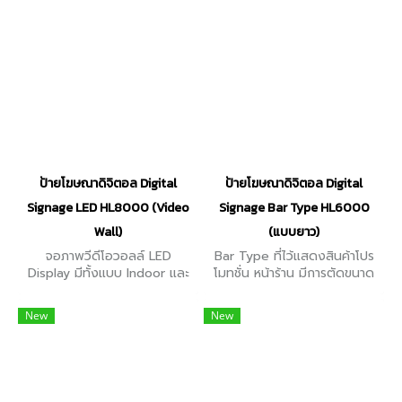
จอ 55"
ป้ายโฆษณาดิจิตอล Digital
ป้ายโฆษณาดิจิตอล Digital
Signage LED HL8000 (Video
Signage Bar Type HL6000
Wall)
(แบบยาว)
จอภาพวีดีโอวอลล์ LED
Bar Type ที่ไว้แสดงสินค้าโปร
Display มีทั้งแบบ Indoor และ
โมทชั่น หน้าร้าน มีการตัดขนาด
Outdoor ความละเอียด 1080
พิเศษ ให้เหมาะกับขนาดของหน้า
x 1920 มีขนาดหน้าจอตั้งแต่
ร้านหรือพื้นที่เราต้องการติดตั้ง
New
New
46" / 55" / 65" ขอบจอ :
ขนาดหน้าจอ 28.6” / 36.2”
1.7mm. / 3.5 mm.