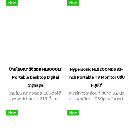
งานตกแต่งพร้อมความละเอียด
รองรับหลากหลายสื่อ: วิดีโอ
New
New
สูง และภาพคมชัด ความสว่าง
(MP4), เพลง (MP3), รูปภาพ
สูงสุด 450 cd/m²
(JPEG)
ป้ายโฆษณาดิจิตอล HL3000LT
Hypersonic HL9200MDS 32-
Portable Desktop Digital
Inch Portable TV Monitor ปรับ
Signage
หมุนได้
ป้ายโฆษณาดิจิตอล แบบตั้งโต๊ะ
สมาร์ททีวีเคลื่อนที่ ขนาด 32 นิ้ว
พกพาได้ ขนาด 21.5 นิ้ว มา
ความละเอียด 1080p พร้อมหน้า
พร้อมลำโพงในตัว สามารถเชื่อม
จอสัมผัส แบบมีล้อ ปรับหมุนได้
ต่อผ่านพอร์ต USB, LAN,
90° แชร์ภาพได้หลายจอพร้อม
New
New
HDMI, WIFI จัดการ Content
กัน ความสว่างสูงสุด
Online
300cd/m2