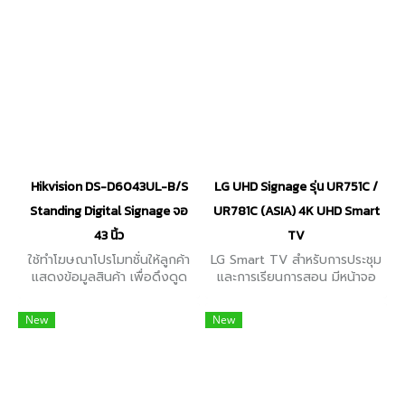
Android 8.1
Hikvision DS-D6043UL-B/S
LG UHD Signage รุ่น UR751C /
Standing Digital Signage จอ
UR781C (ASIA) 4K UHD Smart
43 นิ้ว
TV
ใช้ทำโฆษณาโปรโมทชั่นให้ลูกค้า
LG Smart TV สำหรับการประชุม
แสดงข้อมูลสินค้า เพื่อดึงดูด
และการเรียนการสอน มีหน้าจอ
ความสนใจของผู้พบเห็น มีหลาก
ตั้งแต่ 75" / 65" / 55" / 50"
หลายขนาดให้เลือก ตั้งแต่ 43" /
/ 43" นิ้ว ความละเอียดหน้าจอ
New
New
55" (Non Touch)
3840 x 2160 (4K UHD)