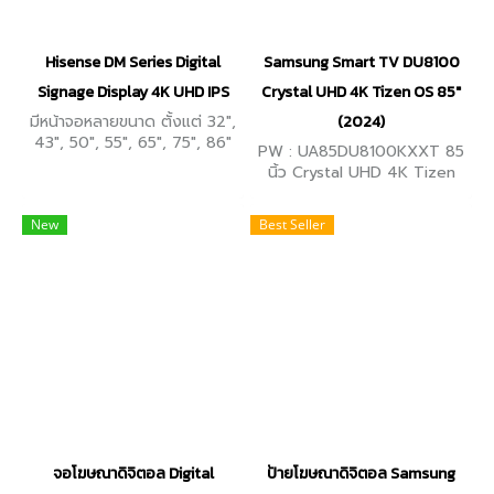
Hisense DM Series Digital
Samsung Smart TV DU8100
Signage Display 4K UHD IPS
Crystal UHD 4K Tizen OS 85"
มีหน้าจอหลายขนาด ตั้งแต่ 32",
(2024)
43", 50", 55", 65", 75", 86"
PW : UA85DU8100KXXT 85
ความละเอียด UHD 4K (3840
นิ้ว Crystal UHD 4K Tizen
x 2160) ความสว่างสูงสุด 500
OS Smart TV (2024) ให้สีสัน
nits เปิดใช้งานได้ต่อเนื่อง 24
สดสมจริง 4K Upscaling ระบบ
New
ชั่วโมง
Best Seller
ปฏิบัติการ Tizen
จอโฆษณาดิจิตอล Digital
ป้ายโฆษณาดิจิตอล Samsung