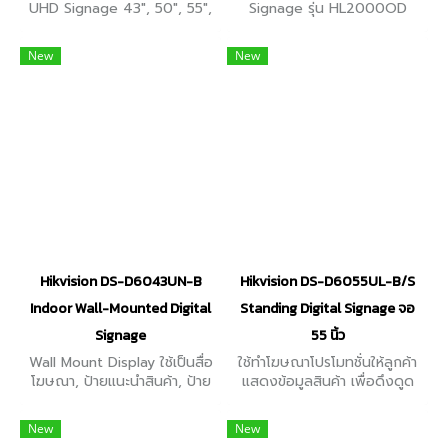
UHD Signage 43", 50", 55",
Signage รุ่น HL2000OD
65", 75" มาพร้อมกับความบาง
(Outdoor) สำหรับกลางแจ้ง
28.5 มม. ความสว่าง 500 nit,
กันน้ำ และกันฝุ่น ทนทานต่อทุก
New
New
สามารถแชร์หน้าจอ แบบไร้สายได้
สภาพอากาศ มีขนาดให้เลือก
ตั้งแต่ 55" / 65" / 75"
Hikvision DS-D6043UN-B
Hikvision DS-D6055UL-B/S
Indoor Wall-Mounted Digital
Standing Digital Signage จอ
Signage
55 นิ้ว
Wall Mount Display ใช้เป็นสื่อ
ใช้ทำโฆษณาโปรโมทชั่นให้ลูกค้า
โฆษณา, ป้ายแนะนำสินค้า, ป้าย
แสดงข้อมูลสินค้า เพื่อดึงดูด
โฆษณาหน้าร้าน, อื่นๆ มีขนาด
ความสนใจของผู้พบเห็น มีหลาก
หน้าจอ 43 นิ้ว, ความสว่าง 500
หลายขนาดให้เลือก ตั้งแต่ 43" /
New
New
cd/m², ระบบปฏิบัติการ
55" (Non Touch)