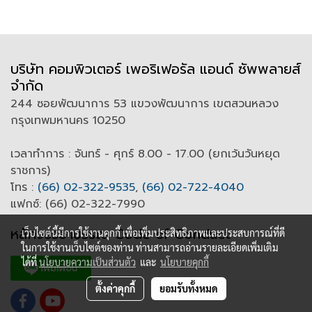
เทคโนโลยี Dolby Vision
บริษัท คอมพิวเตอร์ เพอริเฟอรัล แอนด์ ซัพพลายส์
จำกัด
244 ซอยพัฒนาการ 53 แขวงพัฒนาการ เขตสวนหลวง
กรุงเทพมหานคร 10250
เวลาทำการ : จันทร์ - ศุกร์ 8.00 - 17.00 (ยกเว้นวันหยุด
ราชการ)
โทร :
(66) 02-322-9535
,
(66) 02-722-4040
แฟกซ์: (66) 02-322-7990
หลักจรรยาบรรณ Code of
C
onduct
เว็บไซต์นี้มีการใช้งานคุกกี้ เพื่อเพิ่มประสิทธิภาพและประสบการณ์ที่ดี
ในการใช้งานเว็บไซต์ของท่าน ท่านสามารถอ่านรายละเอียดเพิ่มเติม
ได้ที่
นโยบายความเป็นส่วนตัว
และ
นโยบายคุกกี้
ตั้งค่าคุกกี้
ยอมรับทั้งหมด