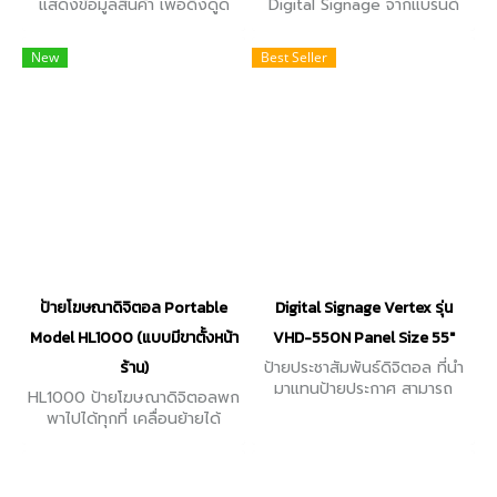
แสดงข้อมูลสินค้า เพื่อดึงดูด
Digital Signage จากแบรนด์
ความสนใจของผู้พบเห็น มีหลาก
Dahua รุ่น DHI-LDV55-
หลายขนาดให้เลือก ตั้งแต่ 32" /
EAO400K ขนาดหน้าจอ มี
New
Best Seller
43" / 49" / 55" / 65"
ตั้งแต่ 55 / 65 นิ้ว ความ
ละเอียด 2160×3840
ป้ายโฆษณาดิจิตอล Portable
Digital Signage Vertex รุ่น
Model HL1000 (แบบมีขาตั้งหน้า
VHD-550N Panel Size 55"
ร้าน)
ป้ายประชาสัมพันธ์ดิจิตอล ที่นำ
มาแทนป้ายประกาศ สามารถ
HL1000 ป้ายโฆษณาดิจิตอลพก
แสดงข้อมูลสินค้า และบริการที่
พาไปได้ทุกที่ เคลื่อนย้ายได้
เป็นภาพนิ่งหรือภาพเคลื่อนไหว
สะดวก มีหน้าจอ ขนาด 32”/
เพื่อดึงดูดความสนใจของผู้
43” หน้าจอผลิตจากกระจก
พบเห็น
นิรภัย Tempered glass