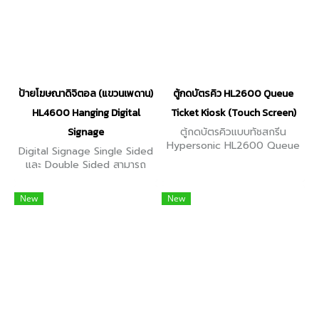
ป้ายโฆษณาดิจิตอล (แขวนเพดาน)
ตู้กดบัตรคิว HL2600 Queue
HL4600 Hanging Digital
Ticket Kiosk (Touch Screen)
Signage
ตู้กดบัตรคิวแบบทัชสกรีน
Hypersonic HL2600 Queue
Digital Signage Single Sided
Ticket Kiosk (Touch
และ Double Sided สามารถ
Screen), ขนาด 32, 43 นิ้ว,
แสดงภาพเหมือนกันทั้ง 2 ด้าน
ความสว่างสูงสุด 350cd/m2,
ใช้งานเป็นป้ายโฆษณา, งาน
New
New
ระบบปฏิบัติการ Windows
แสดงสินค้า หน้าจอ 43, 55 นิ้ว