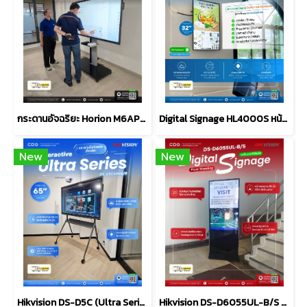
กระดานอัจฉริยะ Horion M6APro Series Interactive Whiteboard
Digital Signage HL4000S หน้าจอแมตต์ (Matte) Wall Mount
New
New
Hikvision DS-D5C (Ultra Series) Interactive Flat Panel 4K
Hikvision DS-D6055UL-B/S Standing Digital Signage จอ 55 นิ้ว