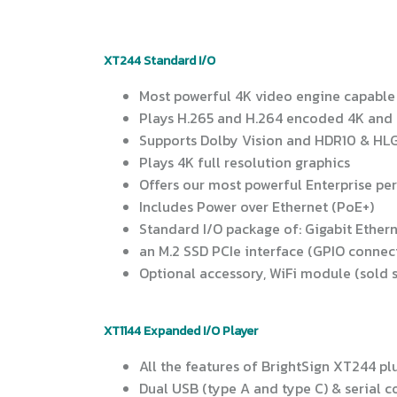
XT244 Standard I/O
Most powerful 4K video engine capable
Plays H.265 and H.264 encoded 4K and 
Supports Dolby Vision and HDR10 & HL
Plays 4K full resolution graphics
Offers our most powerful Enterprise p
Includes Power over Ethernet (PoE+)
Standard I/O package of: Gigabit Etherne
an M.2 SSD PCIe interface (GPIO connec
Optional accessory, WiFi module (sold 
XT1144 Expanded I/O Player
All the features of BrightSign XT244 pl
Dual USB (type A and type C) & serial c