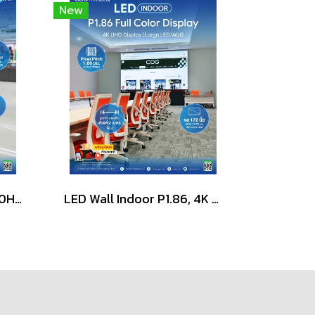
New
จอโฆษณาดิจิตอล HL2000H Horizontal Digital Signage 4K Indoor
LED Wall Indoor P1.86, 4K UHD Display (Large LED screen)