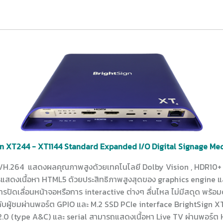
gn XT244 - XT1144 Standard Expanded I/O Digital Signage Med
65/H.264 แสดงผลคุณภาพสูงด้วยเทคโนโลยี Dolby Vision , HDR10+
รแสดงเนื้อหา HTML5 ด้วยประสิทธิภาพสูงสุดของ graphics engine และ
ัดเลื่อนหน้าจอหรือการ interactive ต่างๆ ลื่นไหล ไม่มีสดุด พร้อม
บผู้ชมผ่านพอร์ต GPIO และ M.2 SSD PCIe interface BrightSign XT1
2.0 (type A&C) และ serial สามารถแสดงเนื้อหา Live TV ผ่านพอร์ต 