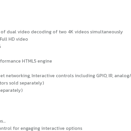
 of dual video decoding of two 4K videos simultaneously
Full HD video
G
erformance HTML5 engine
t networking, Interactive controls including GPIO, IR, analog
tors sold separately)
separately)
us…
ontrol for engaging interactive options