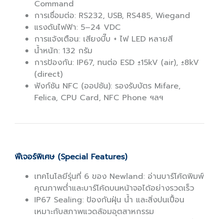
Command
การเชื่อมต่อ: RS232, USB, RS485, Wiegand
แรงดันไฟฟ้า: 5–24 VDC
การแจ้งเตือน: เสียงบี๊บ + ไฟ LED หลายสี
น้ำหนัก: 132 กรัม
การป้องกัน: IP67, ทนต่อ ESD ±15kV (air), ±8kV
(direct)
ฟังก์ชัน NFC (ออปชัน): รองรับบัตร Mifare,
Felica, CPU Card, NFC Phone ฯลฯ
ฟีเจอร์พิเศษ (Special Features)
เทคโนโลยีรุ่นที่ 6 ของ Newland: อ่านบาร์โค้ดพิมพ์
คุณภาพต่ำและบาร์โค้ดบนหน้าจอได้อย่างรวดเร็ว
IP67 Sealing: ป้องกันฝุ่น น้ำ และสิ่งปนเปื้อน
เหมาะกับสภาพแวดล้อมอุตสาหกรรม