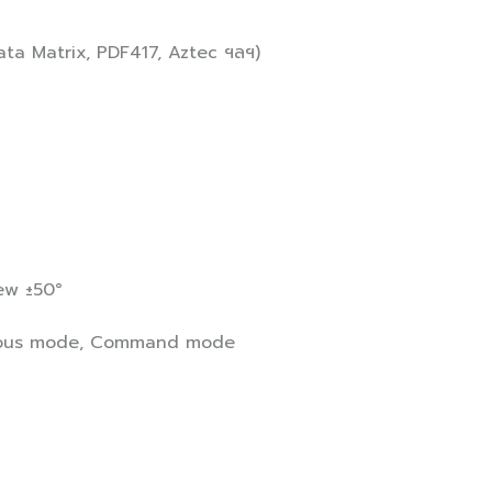
Data Matrix, PDF417, Aztec ฯลฯ)
kew ±50°
uous mode, Command mode