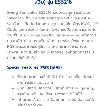
สวิง) รุ่น ES3216
Swing Turnstiles ES3216 ระบบควบคุมการเข้าออก.
โครงสร้างแข็งแรง พร้อมมาตรฐานกันน้ำและฝุ่น IP4X.
รองรับการยืนยันตัวตนหลายรูปแบบ เช่น บัตร IC/ID, QR
Code และการจดจำใบหน้า. มีฟังก์ชันป้องกันการผ่านผิด
วิธี เช่น Anti-tailgating และ Anti-reverse เพิ่มความ
ปลอดภัย. ทำงานราบรื่น เสียงเบา พร้อมไฟแสดงสถานะ
RGB ชัดเจนสำหรับผู้ใช้งาน. เหมาะสำหรับสำนักงาน
โรงงาน สถานีขนส่ง และพื้นที่กลางแจ้งที่ต้องการระบบ
ควบคุมที่เชื่อถือได้
Special Features (ฟีเจอร์พิเศษ)
ดีไซน์ทนทานและเชื่อถือได้: ทำงานราบรื่น เสียงเบา
อายุการใช้งานยาวนาน
ฟังก์ชันความปลอดภัย: ป้องกันการ tailgating,
การย้อนกลับ, และมีระบบ reset อัตโนมัติ
Infrared Anti-clip: ป้องกันการหนีบเมื่อแขนเปิด
หรือกำลังทำงาน