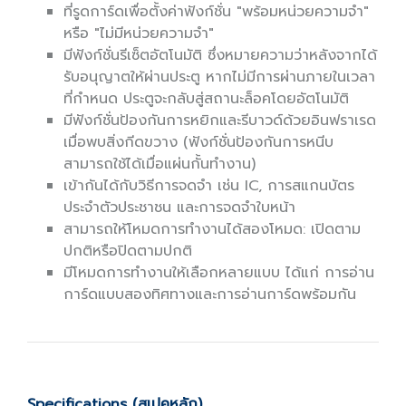
ที่รูดการ์ดเพื่อตั้งค่าฟังก์ชั่น "พร้อมหน่วยความจำ"
หรือ "ไม่มีหน่วยความจำ"
มีฟังก์ชั่นรีเซ็ตอัตโนมัติ ซึ่งหมายความว่าหลังจากได้
รับอนุญาตให้ผ่านประตู หากไม่มีการผ่านภายในเวลา
ที่กำหนด ประตูจะกลับสู่สถานะล็อคโดยอัตโนมัติ
มีฟังก์ชั่นป้องกันการหยิกและรีบาวด์ด้วยอินฟราเรด
เมื่อพบสิ่งกีดขวาง (ฟังก์ชั่นป้องกันการหนีบ
สามารถใช้ได้เมื่อแผ่นกั้นทำงาน)
เข้ากันได้กับวิธีการจดจำ เช่น IC, การสแกนบัตร
ประจำตัวประชาชน และการจดจำใบหน้า
สามารถให้โหมดการทำงานได้สองโหมด: เปิดตาม
ปกติหรือปิดตามปกติ
มีโหมดการทำงานให้เลือกหลายแบบ ได้แก่ การอ่าน
การ์ดแบบสองทิศทางและการอ่านการ์ดพร้อมกัน
Specifications (สเปคหลัก)