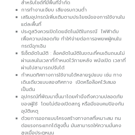
สำหรับไซต์ที่มีพื้นที่จำกัด
การทำงานเงียบ เสียงรบกวนต่ำ
เสริมอุปกรณ์เพิ่มเติมตามประโยชน์ของการใช้งานใน
แต่ละพื้นที่
ประตูสวิงควรเปิดโดยอัตโนมัติในกรณี ไฟฟ้าดับ
เพื่อความปลอดภัย ทำให้ง่ายต่อการอพยพผู้คนใน
กรณีฉุกเฉิน
รีเซ็ตอัตโนมัติ : ล็อคอัตโนมัติในขณะที่คนเดินถนนไม่
ผ่านเลนในเวลาที่กำหนดไว้ภายหลัง พนังเปิด เวลาที่
ผ่านไปสามารถปรับได้
กำหนดทิศทางการใช้งานได้หลายรูปแบบ เช่น ทาง
เดินเดียวแบบสองทิศทาง เปิดหรือล๊อคไว้เสมอ
เป็นต้น
อุปกรณ์ที่พัฒนาขึ้นมาโดยคำนึงถึงความปลอดภัย
ของผู้ใช้ โดยไม่ต้องเปิดสกรู หรือมีขอบคมป้องกัน
อุบัติเหตุ
ด้วยการออกแบบโครงสร้างทางกลที่เหมาะสม ทน
ต่อแรงกระแทกได้สูงขึ้น มันสามารถให้ความมั่นคง
สูงเมื่อประตูหมุน