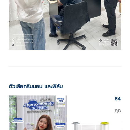
ตัวเลือกริบบอน และฟิล์ม
84900 
คุณสมบั
8
P