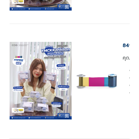
84912 
คุณสมบั
8
H
B
P