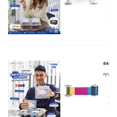
M
B
U
84911 
คุณสมบั
H
H
P
B
U