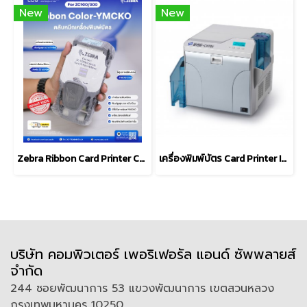
New
New
Zebra Ribbon Card Printer Color-YMCKO For ZC100/ZC300 Series
เครื่องพิมพ์บัตร Card Printer IDP WISE CXD80S / CXD80D
บริษัท คอมพิวเตอร์ เพอริเฟอรัล แอนด์ ซัพพลายส์
จำกัด
244 ซอยพัฒนาการ 53 แขวงพัฒนาการ เขตสวนหลวง
กรุงเทพมหานคร 10250