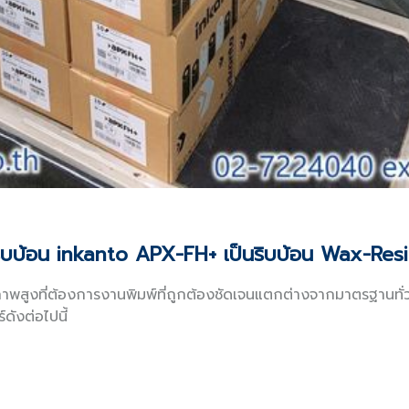
ิบบ้อน inkanto APX-FH+ เป็นริบบ้อน Wax-Res
พสูงที่ต้องการงานพิมพ์ที่ถูกต้องชัดเจนแตกต่างจากมาตรฐานทั่วไ
ดังต่อไปนี้