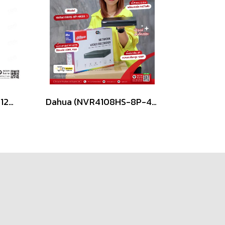
Hanwha Vision QNO-6012R / 2MP H.265 IR Bullet Camera
Dahua (NVR4108HS-8P-4KS3) NVR 8CH Network Video Recorder