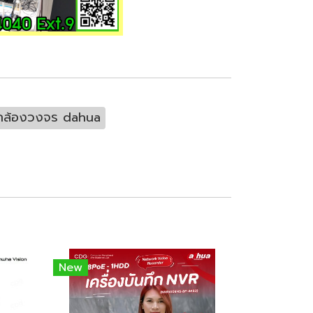
กล้องวงจร dahua
New