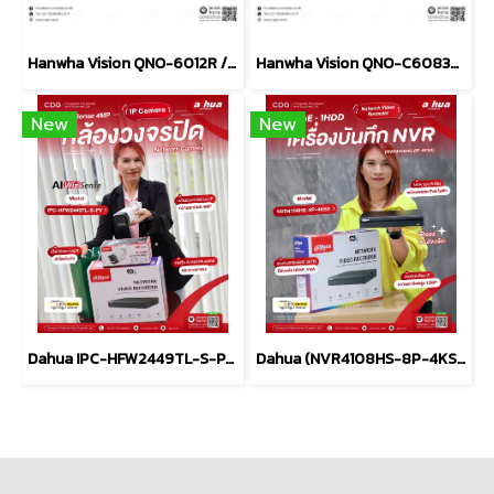
Hanwha Vision QNO-6012R / 2MP H.265 IR Bullet Camera
Hanwha Vision QNO-C6083R / 2MP AI IR Bullet Camera
New
New
Dahua IPC-HFW2449TL-S-PV (2.8mm) IP WizSense Camera
Dahua (NVR4108HS-8P-4KS3) NVR 8CH Network Video Recorder