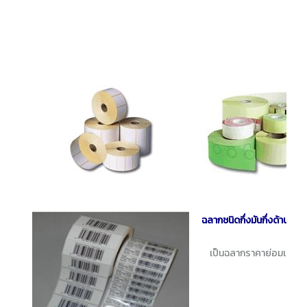
ฉลากชนิดกึ่งมันกึ่งด้าน (
เป็นฉลากราคาย่อมเยา งาน