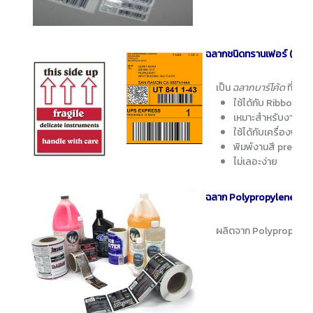
ฉลากชนิดทรานเฟอร์ (Tran
เป็น
ฉลากบาร์โค้ด
ที่พิม
ใช้ได้กับ Ribbon บ
เหมาะสำหรับงานพิมพ
ใช้ได้กับเครื่องพิมพ์
พิมพ์งานสี pre-prin
ไม่เลอะง่าย
ฉลาก Polypropylene Synt
ผลิตจาก Polypropylene fi