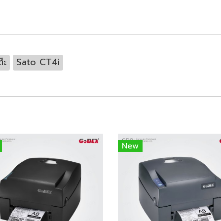
๊ะ
Sato CT4i
New