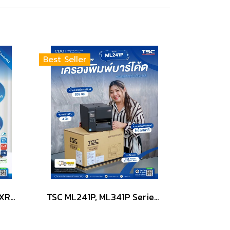
Best Seller
SATO CL4-SXR & CL6-SXR Flagship industrial label printer
TSC ML241P, ML341P Series 4-Inch Industrial Label Printer