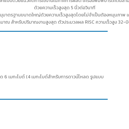
กออกแบบด้วยแนวคิดการใช้งานในภาคการผลิต เครื่องพิมพ์บาร์โค้ดนี้สาม
ด้วยความเร็วสูงสุด 5 นิ้วต่อวินาที
ะบุมาตรฐานขนาดใหญ่ด้วยความเร็วสูงสุดโดยไม่จำเป็นต้องหมุนภาพ เคร
ยประมาณ สำหรับปริมาณงานสูงสุด ตัวประมวลผล RISC ความเร็วสูง 32-บิต 
ด 6 เมกะไบต์ (4 เมกะไบต์สำหรับการดาวน์โหลด รูปแบบ