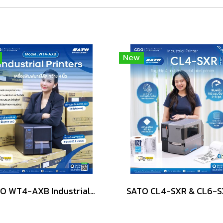
New
SATO WT4-AXB Industrial Label Printer (4-inch)