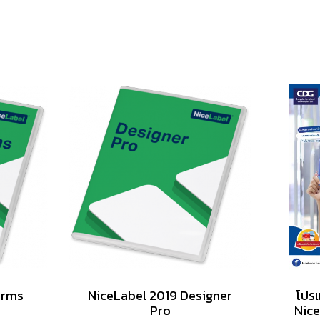
orms
NiceLabel 2019 Designer
โปร
Pro
Nice