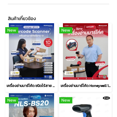
สินค้าเกี่ยวข้อง
New
New
เครื่องอ่านบาร์โค้ด ชนิดไร้สาย Datalogic QuickScan QBT2131
เครื่องอ่านบาร์โค้ด Honeywell 1991iXR Rugged Scanner 1D/2D
New
New