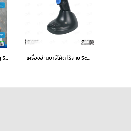
Newland NLS-BS20 Ring Scanner, Wearable Scanner 2D Cordless
เครื่องอ่านบาร์โค้ด ไร้สาย Scanner iCon IC-3820-BT Wireless 2D