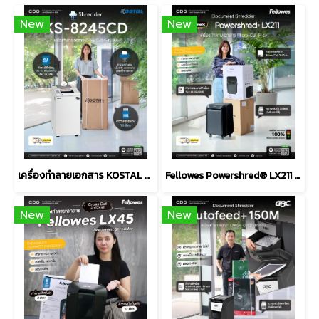
New
New
เครื่องทำลายเอกสาร KOSTAL KS-8245CD Shredder
Fellowes Powershred® LX211 Micro-Cut Shredder (P-5)
New
New