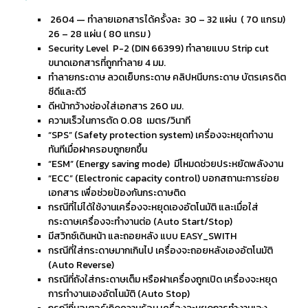
2604 — ทำลายเอกสารได้ครั้งละ 30 – 32 แผ่น ( 70 แกรม)
26 – 28 แผ่น ( 80 แกรม )
Security Level P-2 (DIN 66399) ทำลายแบบ Strip cut
ขนาดเอกสารที่ถูกทำลาย 4 มม.
ทำลายกระดาษ ลวดเย็บกระดาษ คลิปหนีบกระดาษ บัตรเครดิต
ซีดีและดีวี
ดีหน้ากว้างช่องใส่เอกสาร 260 มม.
ความเร็วในการตัด 0.08 เมตร/วินาที
“SPS” (Safety protection system) เครื่องจะหยุดทำงาน
ทันทีเมื่อฝาครอบถูกยกขึ้น
“ESM” (Energy saving mode) มีโหมดช่วยประหยัดพลังงาน
“ECC” (Electronic capacity control) บอกสถานะการย่อย
เอกสาร เพื่อช่วยป้องกันกระดาษติด
กรณีที่ไม่ได้ใช้งานเครื่องจะหยุดเองอัตโนมัติ และเมื่อใส่
กระดาษเครื่องจะทำงานต่อ (Auto Start/Stop)
มีสวิทซ์เดินหน้า และถอยหลัง แบบ EASY_SWITH
กรณีที่ใส่กระดาษมากเกินไป เครื่องจะถอยหลังเองอัตโนมัติ
(Auto Reverse)
กรณีที่ถังใส่กระดาษเต็ม หรือฝาเครื่องถูกเปิด เครื่องจะหยุด
การทำงานเองอัตโนมัติ (Auto Stop)