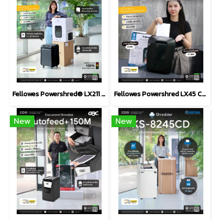
Fellowes Powershred® LX211 Micro-Cut Shredder (P-5)
Fellowes Powershred LX45 Cross Cut Shredder (P-4)
New
New