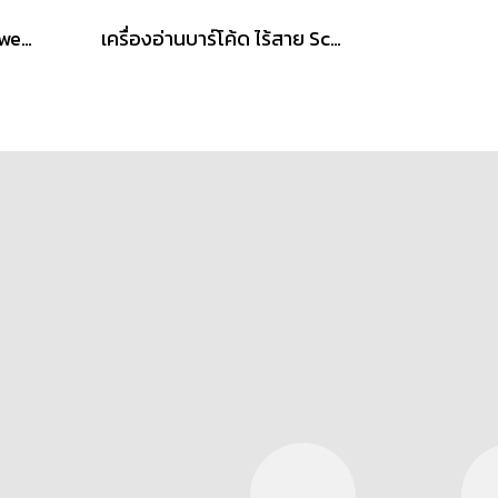
เครื่องอ่านบาร์โค้ด Honeywell 1991iXR Rugged Scanner 1D/2D
เครื่องอ่านบาร์โค้ด ไร้สาย Scanner iCon IC-3820-BT Wireless 2D