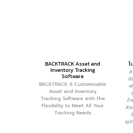
BACKTRACK Asset and
โ
Inventory Tracking
ส
Software
ข้
BACKTRACK 6 Customizable
ฟ
Asset and Inventory
Tracking Software with the
จำ
Flexibility to Meet All Your
ส่ว
Tracking Needs
อุป