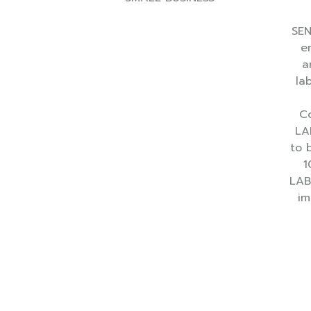
SEN
e
a
la
Co
LA
to 
1
LAB
im