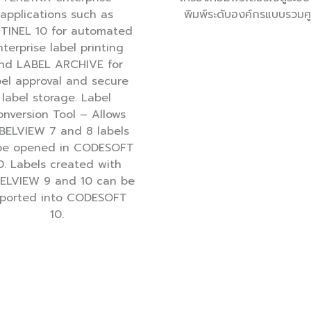
applications such as
พิมพ์ระดับองค์กรแบบรวมศู
TINEL 10 for automated
nterprise label printing
nd LABEL ARCHIVE for
bel approval and secure
label storage. Label
nversion Tool – Allows
BELVIEW 7 and 8 labels
be opened in CODESOFT
0. Labels created with
ELVIEW 9 and 10 can be
ported into CODESOFT
10.