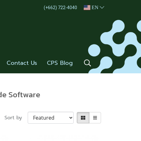
EN
(+662) 722-4040
Contact Us
CPS Blog
de Software
Sort by