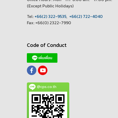
(
Except Public Holidays)
T
el:
+66(2) 322-9535
,
+66(2) 722-4040
Fax: +66(0) 2322-7990
Code of Conduct
@cps.co.th