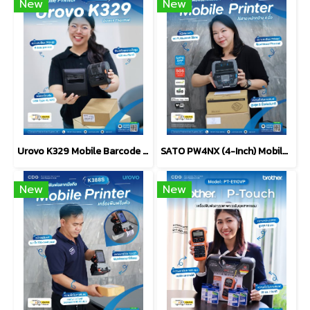
New
New
Urovo K329 Mobile Barcode Label Printer (Direct Thermal)
SATO PW4NX (4-Inch) Mobile Thermal Printer
New
New