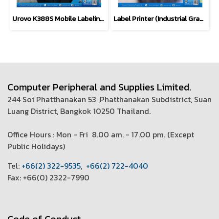
Urovo K388S Mobile Labeling Printer All-in-One, Scan, Print
Label Printer (Industrial Grade) P-Touch Brother PT-E110VP
Computer Peripheral and Supplies Limited.
244 Soi Phatthanakan 53 ,Phatthanakan Subdistrict, Suan
Luang District, Bangkok 10250 Thailand.
Office Hours : Mon - Fri 8.00 am. - 17.00 pm. (
Except
Public Holidays)
T
el:
+66(2) 322-9535
,
+66(2) 722-4040
Fax: +66(0) 2322-7990