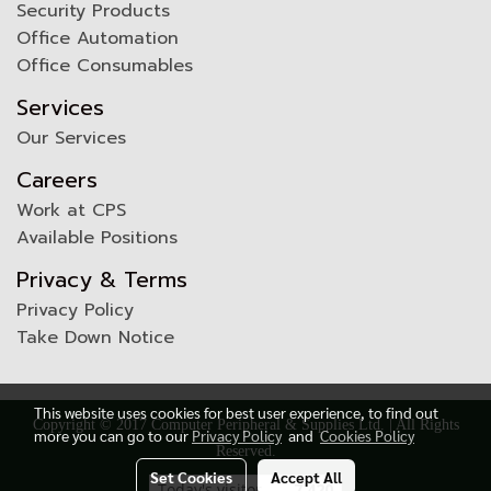
Security Products
Office Automation
Office Consumables
Services
Our Services
Careers
Work at CPS
Available Positions
Privacy & Terms
Privacy Policy
Take Down Notice
This website uses cookies for best user experience, to find out
Copyright © 2017 Computer Peripheral & Supplies Ltd. | All Rights
more you can go to our
Privacy Policy
and
Cookies Policy
Reserved.
Set Cookies
Accept All
Today's visitor
7,420