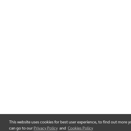
This website uses cookies for best user experience, to find out more 
can go to our
Privacy Policy
and
Cookies Policy