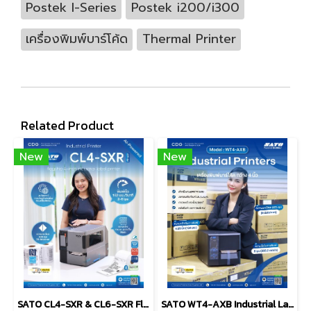
Postek I-Series
Postek i200/i300
เครื่องพิมพ์บาร์โค้ด
Thermal Printer
Related Product
New
New
SATO CL4-SXR & CL6-SXR Flagship industrial label printer
SATO WT4-AXB Industrial Label Printer (4-inch)