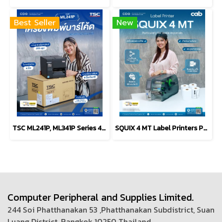
Best Seller
New
TSC ML241P, ML341P Series 4-Inch Industrial Label Printer
SQUIX 4 MT Label Printers Particularly for textile materials
Computer Peripheral and Supplies Limited.
244 Soi Phatthanakan 53 ,Phatthanakan Subdistrict, Suan
Luang District, Bangkok 10250 Thailand.