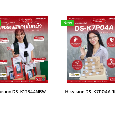
New
Hikvision DS-K1T344MBWX-E1 Face Access Terminal