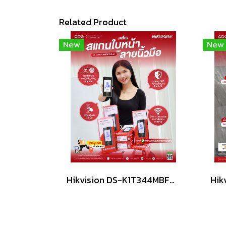
Related Product
New
New
Hikvision DS-K1T344MBFWX-E1 Face Access Terminal