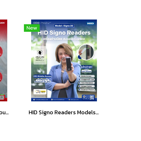
New
Hikvision DS-K7P04A Touchless Exit & Emergency Button
HID Signo Readers Models: 20, 40, 20K, 40K, 40T