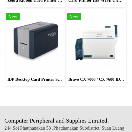
Zebra Ribbon Card Printer Color-YMCKO For ZC100/ZC300 Series
Card Printer IDP WISE CXD80S / CXD80D
New
New
IDP Desktop Card Printer Solid-210
Bravo CX 7000 / CX 7600 ID Card Printers
Computer Peripheral and Supplies Limited.
244 Soi Phatthanakan 53 ,Phatthanakan Subdistrict, Suan Luang