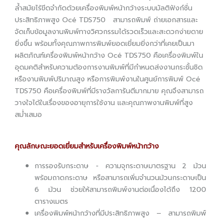
ล้ำสมัยไร้ขีดจำกัดด้วยเครื่องพิมพ์หน้ากว้างระบบมัลติฟังก์ชั่น
ประสิทธิภาพสูง Océ TDS750 สามารถพิมพ์ ถ่ายเอกสารและ
จัดเก็บข้อมูลงานพิมพ์ทางวิศวกรรมได้รวดเร็วและสะดวกง่ายดาย
ยิ่งขึ้น พร้อมทั้งคุณภาพการพิมพ์ยอดเยี่ยมยิ่งกว่าที่เคยเป็นมา
ผลิตภัณฑ์เครื่องพิมพ์หน้ากว้าง Océ TDS750 คือเครื่องพิมพ์ใน
อุดมคติสำหรับความต้องการงานพิมพ์ที่มีกำหนดส่งงานกระชั้นชิด
หรืองานพิมพ์ปริมาณสูง หรือการพิมพ์งานในศูนย์การพิมพ์ Océ
TDS750 คือเครื่องพิมพ์ที่มีรางวัลการันตีมากมาย คุณจึงสามารถ
วางใจได้ในเรื่องของอายุการใช้งาน และคุณภาพงานพิมพ์ที่สูง
สม่ำเสมอ
คุณลักษณะยอดเยี่ยมสำหรับเครื่องพิมพ์หน้ากว้าง
การรองรับกระดาษ - ความจุกระดาษมาตรฐาน 2 ม้วน
พร้อมถาดกระดาษ หรือสามารถเพิ่มจำนวนม้วนกระดาษเป็น
6 ม้วน ช่วยให้สามารถพิมพ์งานต่อเนื่องได้ถึง 1200
ตารางเมตร
เครื่องพิมพ์หน้ากว้างที่มีประสิทธิภาพสูง – สามารถพิมพ์