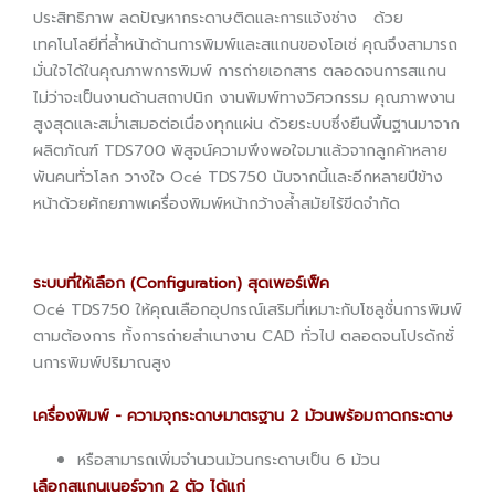
ประสิทธิภาพ ลดปัญหากระดาษติดและการแจ้งช่าง ด้วย
เทคโนโลยีที่ล้ำหน้าด้านการพิมพ์และสแกนของโอเซ่ คุณจึงสามารถ
มั่นใจได้ในคุณภาพการพิมพ์ การถ่ายเอกสาร ตลอดจนการสแกน
ไม่ว่าจะเป็นงานด้านสถาปนิก งานพิมพ์ทางวิศวกรรม คุณภาพงาน
สูงสุดและสม่ำเสมอต่อเนื่องทุกแผ่น ด้วยระบบซึ่งยืนพื้นฐานมาจาก
ผลิตภัณฑ์ TDS700 พิสูจน์ความพึงพอใจมาแล้วจากลูกค้าหลาย
พันคนทั่วโลก วางใจ Océ TDS750 นับจากนี้และอีกหลายปีข้าง
หน้าด้วยศักยภาพเครื่องพิมพ์หน้ากว้าง
ล้ำสมัยไร้ขีดจำกัด
ระบบที่ให้เลือก (
Configuration) สุดเพอร์เฟ็ค
Océ TDS750 ให้คุณเลือกอุปกรณ์เสริมที่เหมาะกับโซลูชั่นการพิมพ์
ตามต้องการ ทั้งการถ่ายสำเนางาน CAD ทั่วไป ตลอดจนโปรดักชั่
นการพิมพ์ปริมาณสูง
เครื่องพิมพ์ - ความจุกระดาษมาตรฐาน
2 ม้วนพร้อมถาดกระดาษ
หรือสามารถเพิ่มจำนวนม้วนกระดาษเป็น 6 ม้วน
เลือกสแกนเนอร์จาก
2 ตัว ได้แก่