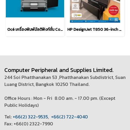
Océ เครื่องพิมพ์มัลติฟังก์ชั่น Color Wave 300
HP DesignJet T850 36-inch Multifunction Plotter Printer
Computer Peripheral and Supplies Limited.
244 Soi Phatthanakan 53 ,Phatthanakan Subdistrict, Suan
Luang District, Bangkok 10250 Thailand.
Office Hours : Mon - Fri 8.00 am. - 17.00 pm. (
Except
Public Holidays)
T
el:
+66(2) 322-9535
,
+66(2) 722-4040
Fax: +66(0) 2322-7990