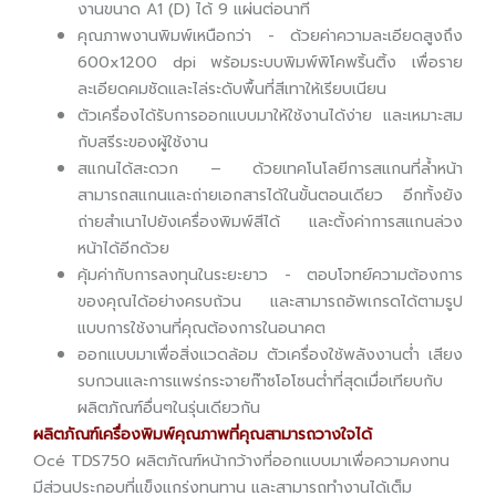
งานขนาด A1 (D) ได้ 9 แผ่นต่อนาที
คุณภาพงานพิมพ์เหนือกว่า - ด้วยค่าความละเอียดสูงถึง
600x1200 dpi พร้อมระบบพิมพ์พิโคพริ้นติ้ง เพื่อราย
ละเอียดคมชัดและไล่ระดับพื้นที่สีเทาให้เรียบเนียน
ตัวเครื่องได้รับการออกแบบมาให้ใช้งานได้ง่าย และเหมาะสม
กับสรีระของผู้ใช้งาน
สแกนได้สะดวก – ด้วยเทคโนโลยีการสแกนที่ล้ำหน้า
สามารถสแกนและถ่ายเอกสารได้ในขั้นตอนเดียว อีกทั้งยัง
ถ่ายสำเนาไปยังเครื่องพิมพ์สีได้ และตั้งค่าการสแกนล่วง
หน้าได้อีกด้วย
คุ้มค่ากับการลงทุนในระยะยาว - ตอบโจทย์ความต้องการ
ของคุณได้อย่างครบถ้วน และสามารถอัพเกรดได้ตามรูป
แบบการใช้งานที่คุณต้องการในอนาคต
ออกแบบมาเพื่อสิ่งแวดล้อม ตัวเครื่องใช้พลังงานต่ำ เสียง
รบกวนและการแพร่กระจายก๊าซโอโซนต่ำที่สุดเมื่อเทียบกับ
ผลิตภัณฑ์อื่นๆในรุ่นเดียวกัน
ผลิตภัณฑ์เครื่องพิมพ์คุณภาพที่คุณสามารถวางใจได้
Océ TDS750 ผลิตภัณฑ์หน้ากว้างที่ออกแบบมาเพื่อความคงทน
มีส่วนประกอบที่แข็งแกร่งทนทาน และสามารถทำงานได้เต็ม