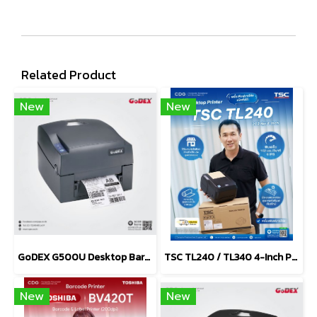
Related Product
New
New
GoDEX G500U Desktop Barcode Printer 203 dpi
TSC TL240 / TL340 4-Inch Performance Desktop Printers
New
New