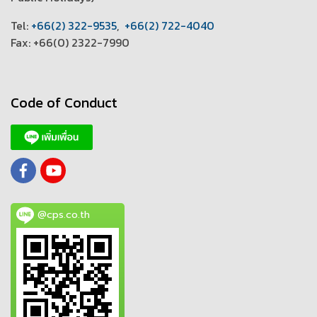
T
el:
+66(2) 322-9535
,
+66(2) 722-4040
Fax: +66(0) 2322-7990
Code of Conduct
@cps.co.th