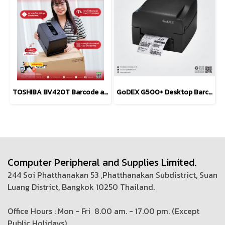
TOSHIBA BV420T Barcode and Label Printers (203 dpi, 300 dpi)
GoDEX G500+ Desktop Barcode Printer 203 and 300 dpi
Computer Peripheral and Supplies Limited.
244 Soi Phatthanakan 53 ,Phatthanakan Subdistrict, Suan
Luang District, Bangkok 10250 Thailand.
Office Hours : Mon - Fri 8.00 am. - 17.00 pm. (
Except
Public Holidays)